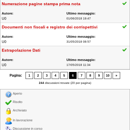
Numerazione pagine stampa prima nota
U0
01/06/2018 19:47
Documenti non fiscali e registro dei corrispettivi
U0
31/05/2018 08:57
Estrapolazione Dati
U0
17/05/2018 11:34
Pagina:
1
2
3
4
5
6
7
8
9
10
»
244
discussioni trovate (20 per pagina)
Aperto
Risolto
Archiviato
In lavorazione
Discussione in corso