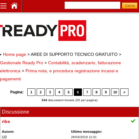
Home page
> AREE DI SUPPORTO TECNICO GRATUITO
>
Gestionale Ready Pro
>
Contabilità, scadenzario, fatturazione
elettronica
>
Prima nota, e procedura registrazione incassi e
pagamenti
Pagina:
1
2
3
4
5
6
7
8
9
10
»
244
discussioni trovate (20 per pagina)
Discussione
riba
U0
26/03/2019 11:01