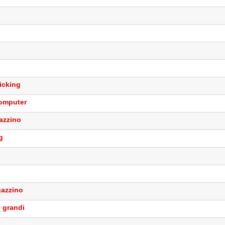
icking
computer
gazzino
g
gazzino
i grandi