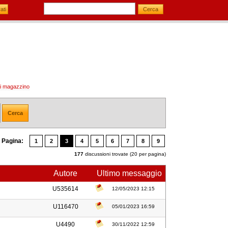
 di magazzino
Pagina:
1
2
3
4
5
6
7
8
9
177
discussioni trovate (20 per pagina)
Autore
Ultimo messaggio
U535614
12/05/2023 12:15
U116470
05/01/2023 16:59
U4490
30/11/2022 12:59