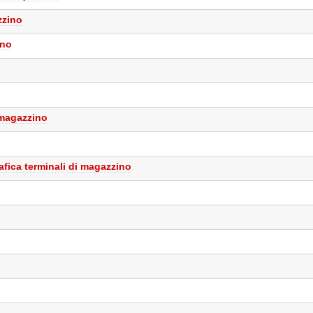
zzino
ino
 magazzino
afica terminali di magazzino