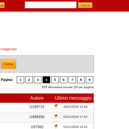
 di magazzino
Pagina:
1
2
3
4
5
6
7
8
9
177
discussioni trovate (20 per pagina)
Autore
Ultimo messaggio
U169732
18/12/2020 13:04
U499358
03/11/2020 17:00
U57562
01/11/2020 14:41