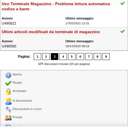
Uso Terminale Magazzino - Problema lettura automatica
codice a barre
U490822
17/02/2021 12:31
Ultimi articoli modificati da terminale di magazzino
U498580
19/12/2020 08:23
Pagina:
1
2
3
4
5
6
7
8
9
177
discussioni trovate (20 per pagina)
Aperto
Risolto
Archiviato
In lavorazione
Discussione in corso
Privato
In evidenza