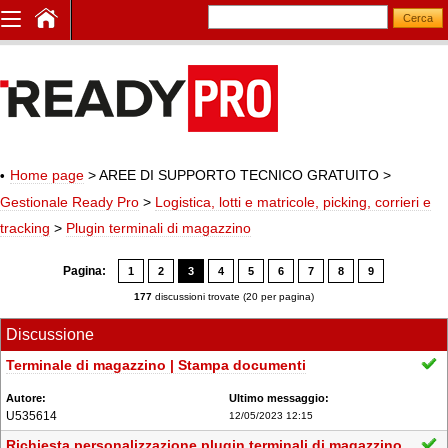
Home page
> AREE DI SUPPORTO TECNICO GRATUITO
>
Gestionale Ready Pro
>
Logistica, lotti e matricole, picking, corrieri e
tracking
>
Plugin terminali di magazzino
Pagina:
1
2
3
4
5
6
7
8
9
177
discussioni trovate (20 per pagina)
Discussione
Terminale di magazzino | Stampa documenti
U535614
12/05/2023 12:15
Richiesta personalizzazione plugin terminali di magazzino