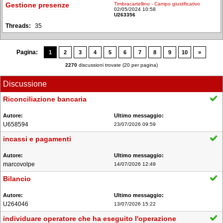
Gestione presenze
Timbracartellino - Campo giustificativo
02/05/2024 10:58
U263356
35
Pagina:
1
2
3
4
5
6
7
8
9
10
»
2270
discussioni trovate (20 per pagina)
Discussione
Riconciliazione bancaria
U658594
23/07/2026 09:59
incassi e pagamenti
marcovolpe
14/07/2026 12:49
Bilancio
U264046
13/07/2026 15:22
individuare operatore che ha eseguito l'operazione