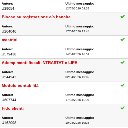
U29054
12/05/2026 08:32
Blocco su registrazione e/c banche
U264046
17/04/2026 13:44
mastrini
U579438
14/04/2026 16:51
Adempimenti fiscali INTRASTAT e LIPE
U544942
02/04/2026 15:32
Modulo contabilità
U607744
17/03/2026 11:00
Fido clienti
U162098
10/03/2026 10:36