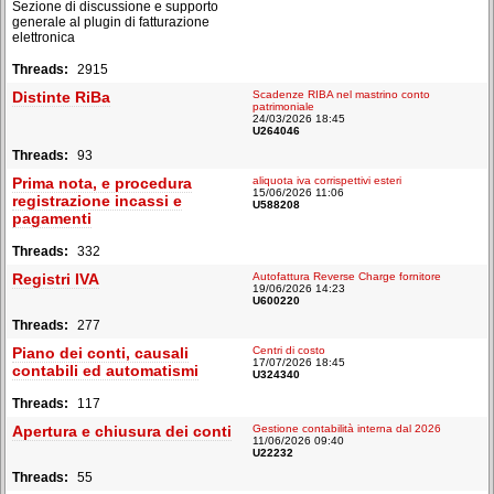
Sezione di discussione e supporto
generale al plugin di fatturazione
elettronica
2915
Distinte RiBa
Scadenze RIBA nel mastrino conto
patrimoniale
24/03/2026 18:45
U264046
93
Prima nota, e procedura
aliquota iva corrispettivi esteri
15/06/2026 11:06
registrazione incassi e
U588208
pagamenti
332
Registri IVA
Autofattura Reverse Charge fornitore
19/06/2026 14:23
U600220
277
Piano dei conti, causali
Centri di costo
17/07/2026 18:45
contabili ed automatismi
U324340
117
Apertura e chiusura dei conti
Gestione contabilità interna dal 2026
11/06/2026 09:40
U22232
55