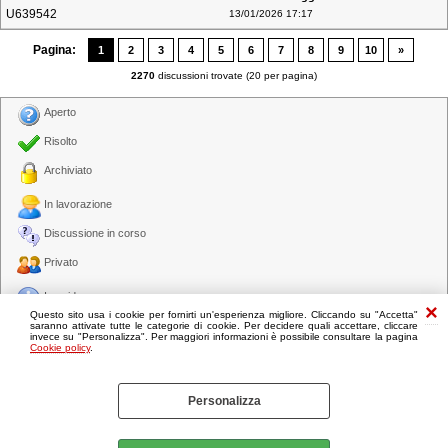
U639542
13/01/2026 17:17
Pagina:
1
2
3
4
5
6
7
8
9
10
»
2270
discussioni trovate (20 per pagina)
Aperto
Risolto
Archiviato
In lavorazione
Discussione in corso
Privato
In evidenza
Questo sito usa i cookie per fornirti un'esperienza migliore. Cliccando su "Accetta"
Molto importante
saranno attivate tutte le categorie di cookie. Per decidere quali accettare, cliccare
invece su "Personalizza". Per maggiori informazioni è possibile consultare la pagina
Cookie policy
.
Personalizza