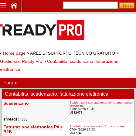
Home page
> AREE DI SUPPORTO TECNICO GRATUITO
>
Gestionale Ready Pro
>
Contabilità, scadenzario, fatturazione
elettronica
Forum
Contabilità, scadenzario, fatturazione elettronica
Scadenzario
Scadenzario con aggiornamento automatico
fastidioso.
21/05/2026 15:41
U232476
336
Fatturazione elettronica PA e
Autofattura servizi extra UE da stornare
07/04/2026 17:53
B2B
U337746