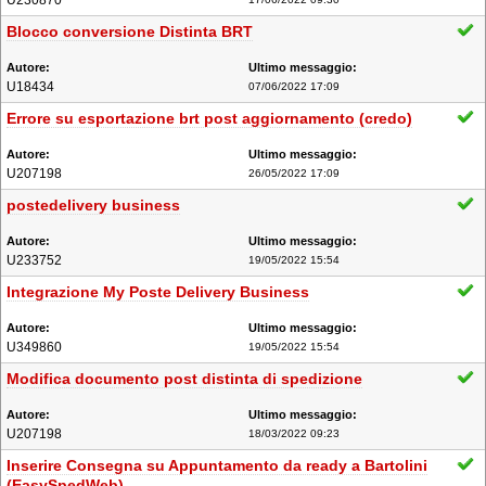
U230870
Blocco conversione Distinta BRT
U18434
07/06/2022 17:09
Errore su esportazione brt post aggiornamento (credo)
U207198
26/05/2022 17:09
postedelivery business
U233752
19/05/2022 15:54
Integrazione My Poste Delivery Business
U349860
19/05/2022 15:54
Modifica documento post distinta di spedizione
U207198
18/03/2022 09:23
Inserire Consegna su Appuntamento da ready a Bartolini
(EasySpedWeb)