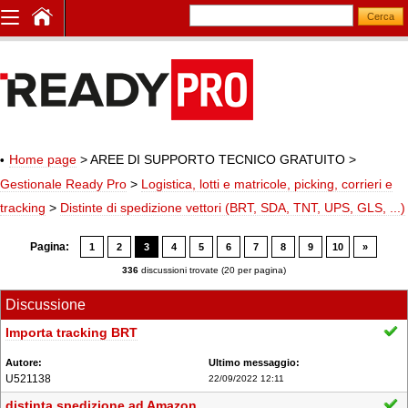
Home page
> AREE DI SUPPORTO TECNICO GRATUITO
>
Gestionale Ready Pro
>
Logistica, lotti e matricole, picking, corrieri e
tracking
>
Distinte di spedizione vettori (BRT, SDA, TNT, UPS, GLS, ...)
Pagina:
1
2
3
4
5
6
7
8
9
10
»
336
discussioni trovate (20 per pagina)
Discussione
Importa tracking BRT
U521138
22/09/2022 12:11
distinta spedizione ad Amazon