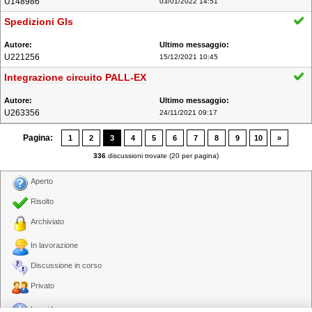
U148986
03/01/2022 14:51
Spedizioni Gls
U221256
15/12/2021 10:45
Integrazione circuito PALL-EX
U263356
24/11/2021 09:17
Pagina:
1
2
3
4
5
6
7
8
9
10
»
336
discussioni trovate (20 per pagina)
Aperto
Risolto
Archiviato
In lavorazione
Discussione in corso
Privato
In evidenza