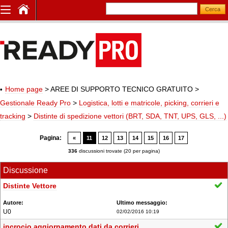
Home page
> AREE DI SUPPORTO TECNICO GRATUITO
>
Gestionale Ready Pro
>
Logistica, lotti e matricole, picking, corrieri e
tracking
>
Distinte di spedizione vettori (BRT, SDA, TNT, UPS, GLS, ...)
Pagina:
«
11
12
13
14
15
16
17
336
discussioni trovate (20 per pagina)
Discussione
Distinte Vettore
U0
02/02/2016 10:19
incrocio aggiornamento dati da corrieri