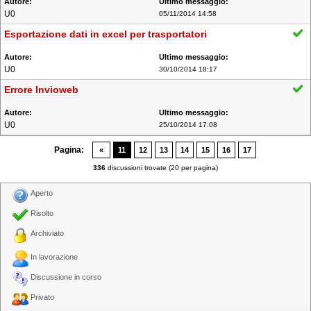
U0
05/11/2014 14:58
Esportazione dati in excel per trasportatori
U0
30/10/2014 18:17
Errore Invioweb
U0
25/10/2014 17:08
Pagina:
«
11
12
13
14
15
16
17
336
discussioni trovate (20 per pagina)
Aperto
Risolto
Archiviato
In lavorazione
Discussione in corso
Privato