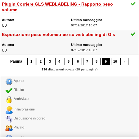
Plugin Corriere GLS WEBLABELING - Rapporto peso
volume
U0
07/02/2017 16:07
Esportazione peso volumetrico su weblabeling di Gls
U0
07/02/2017 16:07
Pagina:
1
2
3
4
5
6
7
8
9
10
»
336
discussioni trovate (20 per pagina)
Aperto
Risolto
Archiviato
In lavorazione
Discussione in corso
Privato
In evidenza