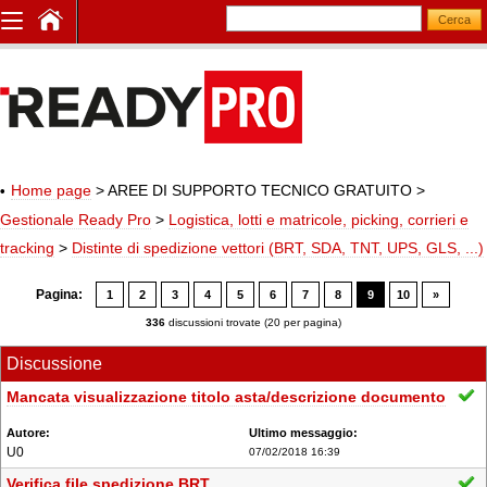
Home page
> AREE DI SUPPORTO TECNICO GRATUITO
>
Gestionale Ready Pro
>
Logistica, lotti e matricole, picking, corrieri e
tracking
>
Distinte di spedizione vettori (BRT, SDA, TNT, UPS, GLS, ...)
Pagina:
1
2
3
4
5
6
7
8
9
10
»
336
discussioni trovate (20 per pagina)
Discussione
Mancata visualizzazione titolo asta/descrizione documento
U0
07/02/2018 16:39
Verifica file spedizione BRT