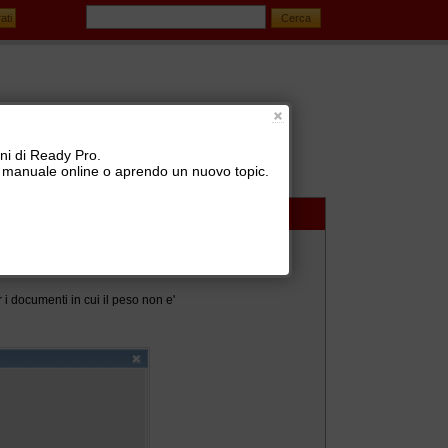
oni di Ready Pro.
 il manuale online o aprendo un nuovo topic.
 Ready Pro e plugin
 i documenti in cui il peso non e'