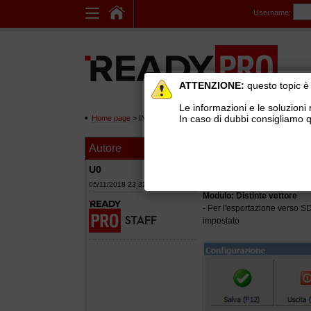
Username:
ATTENZIONE:
questo topic è 
Le informazioni e le soluzioni 
In caso di dubbi consigliamo q
Home page
> INFORMAZIONI, AGGIORNAMENTI E SERVIZI 
Autore
Messaggio
Ready Pro 2018 - 
U0
05/11/2018 23:32
Modulo: Distinte vettore
- Per l'esportazione verso SDA
impostato