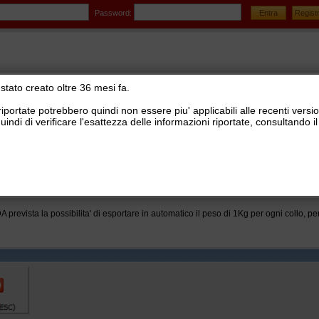
Password:
stato creato oltre 36 mesi fa.
riportate potrebbero quindi non essere piu' applicabili alle recenti versi
uindi di verificare l'esattezza delle informazioni riportate, consultando
DI SUPPORTO
>
Aggiornamenti Ready Pro, plugins e piattaforma ecommerce
>
Aggiornamenti
V20.11
 prevista la possibilita' di esportare in automatico il peso di 1Kg per ogni collo, per