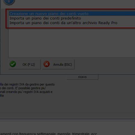
ntamenti con frequenza settimanale, mensile, trimestrale, ecc.