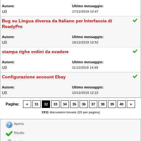
U0
17/12/2019 10:47
Bug su Lingua diversa da Italiano per Interfaccia di
ReadyPro
U0
16/12/2019 10:52
stampa righe ordini da evadere
U0
11/12/2019 14:49
Configurazione account Ebay
U0
10/12/2019 12:22
Pagina:
«
31
32
33
34
35
36
37
38
39
40
»
1911
discussioni trovate (20 per pagina)
Aperto
Risolto