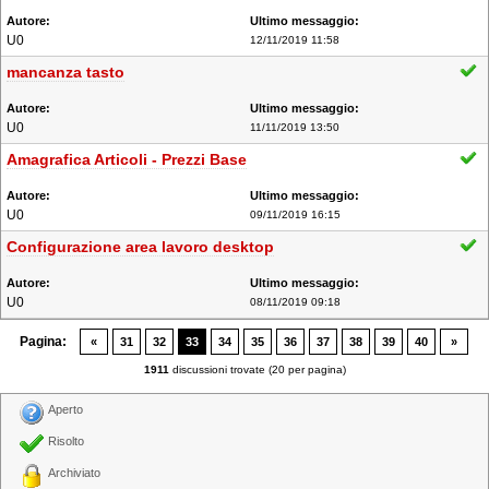
U0
12/11/2019 11:58
mancanza tasto
U0
11/11/2019 13:50
Amagrafica Articoli - Prezzi Base
U0
09/11/2019 16:15
Configurazione area lavoro desktop
U0
08/11/2019 09:18
Pagina:
«
31
32
33
34
35
36
37
38
39
40
»
1911
discussioni trovate (20 per pagina)
Aperto
Risolto
Archiviato