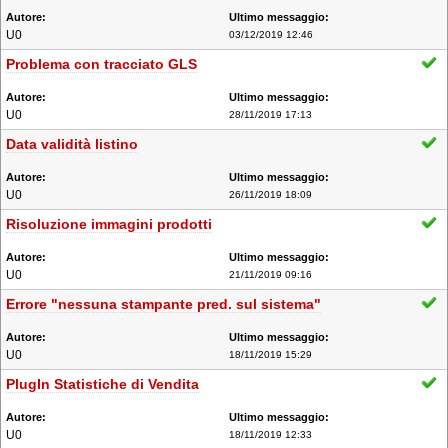
U0
03/12/2019 12:46
Problema con tracciato GLS
U0
28/11/2019 17:13
Data validità listino
U0
26/11/2019 18:09
Risoluzione immagini prodotti
U0
21/11/2019 09:16
Errore "nessuna stampante pred. sul sistema"
U0
18/11/2019 15:29
PlugIn Statistiche di Vendita
U0
18/11/2019 12:33