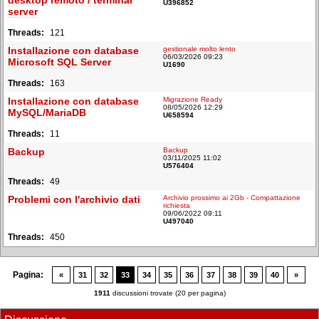
desktop remoto / terminal
U396852
server
121
Installazione con database
gestionale molto lento
06/03/2026 09:23
Microsoft SQL Server
U1690
163
Installazione con database
Migrazione Ready
08/05/2026 12:29
MySQL/MariaDB
U658594
11
Backup
Backup
03/11/2025 11:02
U576404
49
Problemi con l'archivio dati
Archivio prossimo ai 2Gb - Compattazione
richiesta
09/06/2022 09:11
U497040
450
Pagina:
«
31
32
33
34
35
36
37
38
39
40
»
1911
discussioni trovate (20 per pagina)