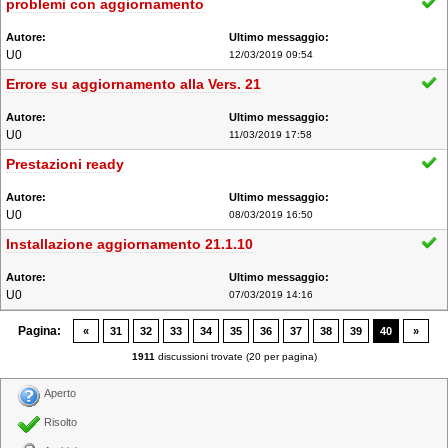
problemi con aggiornamento
U0
12/03/2019 09:54
Errore su aggiornamento alla Vers. 21
U0
11/03/2019 17:58
Prestazioni ready
U0
08/03/2019 16:50
Installazione aggiornamento 21.1.10
U0
07/03/2019 14:16
Pagina:
«
31
32
33
34
35
36
37
38
39
40
»
1911
discussioni trovate (20 per pagina)
Aperto
Risolto