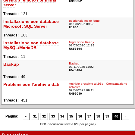
desktop remoto / terminal
U396852
server
121
Installazione con database
gestionale molto lento
06/03/2026 09:23
Microsoft SQL Server
U1690
163
Installazione con database
Migrazione Ready
08/05/2026 12:29
MySQL/MariaDB
U658594
11
Backup
Backup
03/11/2025 11:02
U576404
49
Problemi con l'archivio dati
Archivio prossimo ai 2Gb - Compattazione
richiesta
09/06/2022 09:11
U497040
451
Pagina:
«
31
32
33
34
35
36
37
38
39
40
»
1911
discussioni trovate (20 per pagina)