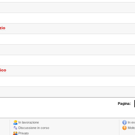
zio
ico
Pagina:
In lavorazione
In e
Discussione in corso
Molt
Privato