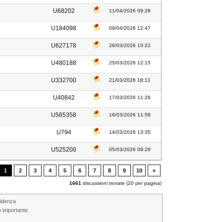
U68202
11/04/2026 09:28
U184098
09/04/2026 12:47
U627178
26/03/2026 10:22
U480188
25/03/2026 12:15
U332700
21/03/2026 18:11
U40842
17/03/2026 11:28
U565358
16/03/2026 11:58
U794
14/03/2026 13:35
U525200
05/03/2026 09:29
1
2
3
4
5
6
7
8
9
10
»
1661
discussioni trovate (20 per pagina)
videnza
o importante