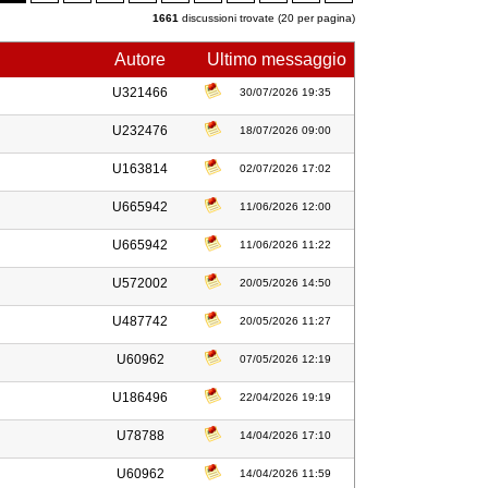
1661
discussioni trovate (20 per pagina)
Autore
Ultimo messaggio
U321466
30/07/2026 19:35
U232476
18/07/2026 09:00
U163814
02/07/2026 17:02
U665942
11/06/2026 12:00
U665942
11/06/2026 11:22
U572002
20/05/2026 14:50
U487742
20/05/2026 11:27
U60962
07/05/2026 12:19
U186496
22/04/2026 19:19
U78788
14/04/2026 17:10
U60962
14/04/2026 11:59