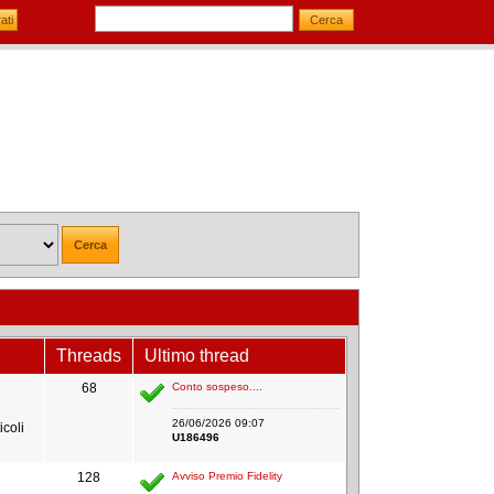
Threads
Ultimo thread
68
Conto sospeso....
26/06/2026 09:07
icoli
U186496
128
Avviso Premio Fidelity