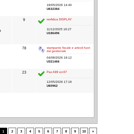
18/05/2026 14:40
U632384
9
mofidica DISPLAY
11/12/2025 16:27
a
U186496
78
stampante fiscale e articoli fuori
dal gestionale
04/08/2026 19:12
U321466
23
Pax A99 ecr37
12/05/2026 17:16
U60962
1
2
3
4
5
6
7
8
9
10
»