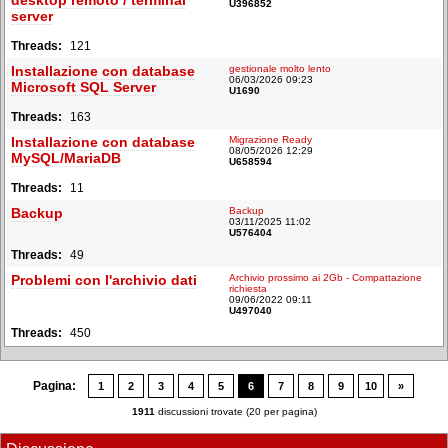
desktop remoto / terminal
U396852
server
121
Installazione con database
gestionale molto lento
06/03/2026 09:23
Microsoft SQL Server
U1690
163
Installazione con database
Migrazione Ready
08/05/2026 12:29
MySQL/MariaDB
U658594
11
Backup
Backup
03/11/2025 11:02
U576404
49
Problemi con l'archivio dati
Archivio prossimo ai 2Gb - Compattazione
richiesta
09/06/2022 09:11
U497040
450
Pagina:
1
2
3
4
5
6
7
8
9
10
»
1911
discussioni trovate (20 per pagina)