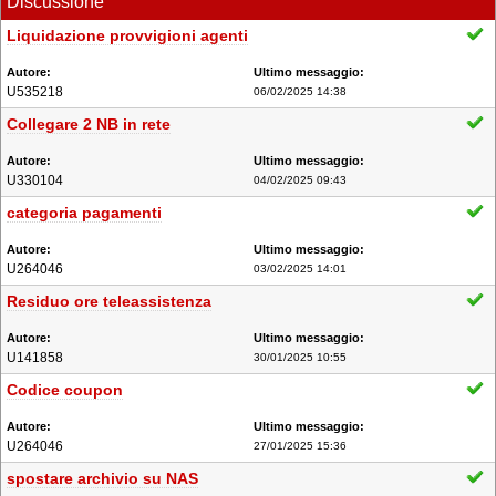
Discussione
Liquidazione provvigioni agenti
U535218
06/02/2025 14:38
Collegare 2 NB in rete
U330104
04/02/2025 09:43
categoria pagamenti
U264046
03/02/2025 14:01
Residuo ore teleassistenza
U141858
30/01/2025 10:55
Codice coupon
U264046
27/01/2025 15:36
spostare archivio su NAS