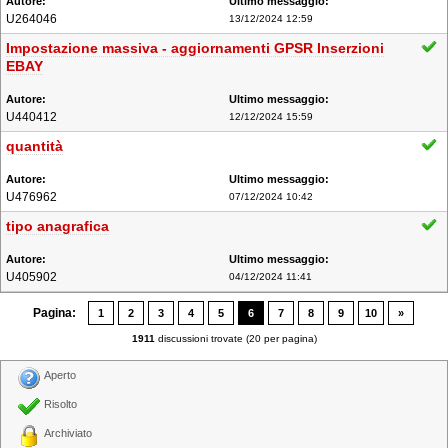
U264046
13/12/2024 12:59
Impostazione massiva - aggiornamenti GPSR Inserzioni
EBAY
U440412
12/12/2024 15:59
quantità
U476962
07/12/2024 10:42
tipo anagrafica
U405902
04/12/2024 11:41
Pagina:
1
2
3
4
5
6
7
8
9
10
»
1911
discussioni trovate (20 per pagina)
Aperto
Risolto
Archiviato