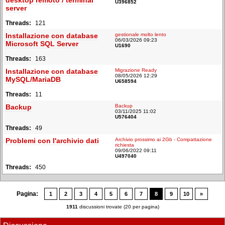
desktop remoto / terminal
U396852
server
121
Installazione con database
gestionale molto lento
06/03/2026 09:23
Microsoft SQL Server
U1690
163
Installazione con database
Migrazione Ready
08/05/2026 12:29
MySQL/MariaDB
U658594
11
Backup
Backup
03/11/2025 11:02
U576404
49
Problemi con l'archivio dati
Archivio prossimo ai 2Gb - Compattazione
richiesta
09/06/2022 09:11
U497040
450
Pagina:
1
2
3
4
5
6
7
8
9
10
»
1911
discussioni trovate (20 per pagina)