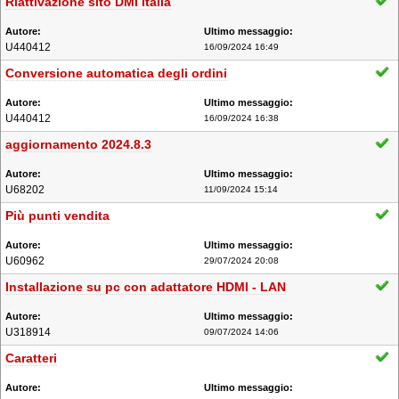
Riattivazione sito DMI italia
U440412
16/09/2024 16:49
Conversione automatica degli ordini
U440412
16/09/2024 16:38
aggiornamento 2024.8.3
U68202
11/09/2024 15:14
Più punti vendita
U60962
29/07/2024 20:08
Installazione su pc con adattatore HDMI - LAN
U318914
09/07/2024 14:06
Caratteri