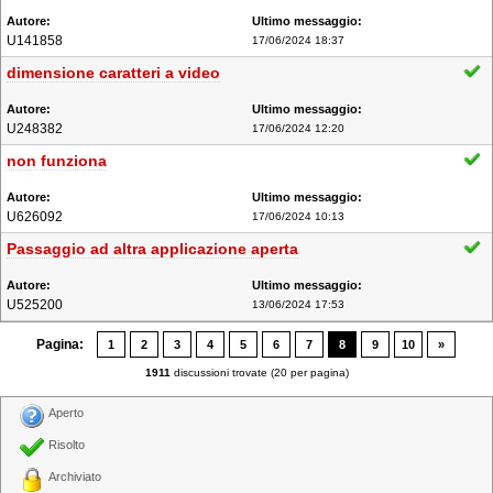
U141858
17/06/2024 18:37
dimensione caratteri a video
U248382
17/06/2024 12:20
non funziona
U626092
17/06/2024 10:13
Passaggio ad altra applicazione aperta
U525200
13/06/2024 17:53
Pagina:
1
2
3
4
5
6
7
8
9
10
»
1911
discussioni trovate (20 per pagina)
Aperto
Risolto
Archiviato