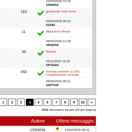
10/03/2026 10:10
U396852
163
gestionale molto lento
06/03/2026 09:23
U1690
11
Migrazione Ready
08/05/2026 12:29
U658594
49
Backup
03/11/2025 11:02
U576404
450
Archivio prossimo ai 2Gb -
Compattazione richiesta
09/06/2022 09:11
U497040
1
2
3
4
5
6
7
8
9
10
»
1911
discussioni trovate (20 per pagina)
Autore
Ultimo messaggio
U264046
10/10/2025 09:31