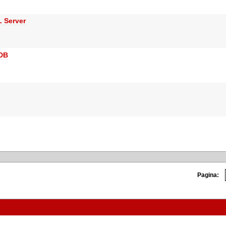
L Server
aDB
Pagina: