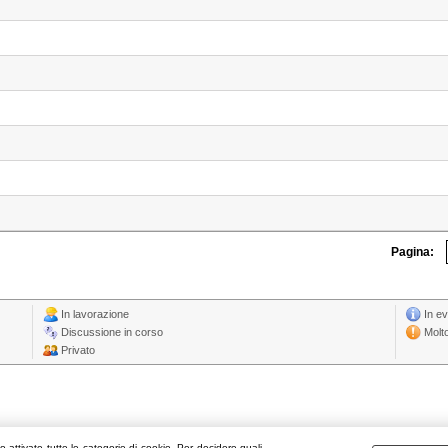
Pagina:
In lavorazione
In e
Discussione in corso
Molt
Privato
 attivate tutte le categorie di cookie. Per decidere quali