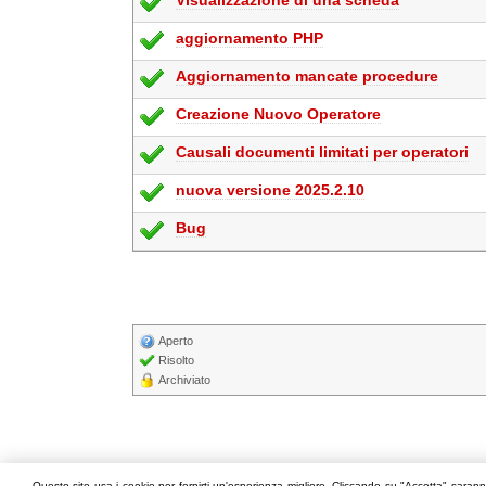
Visualizzazione di una scheda
aggiornamento PHP
Aggiornamento mancate procedure
Creazione Nuovo Operatore
Causali documenti limitati per operatori
nuova versione 2025.2.10
Bug
Aperto
Risolto
Archiviato
Questo sito usa i cookie per fornirti un'esperienza migliore. Cliccando su "Accetta" saranno