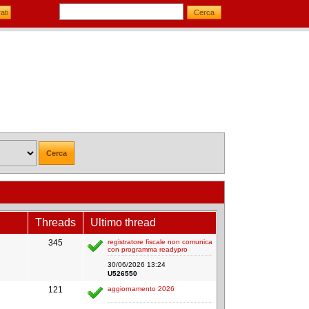
Threads
Ultimo thread
345
registratore fiscale non comunica
con programma readypro
30/06/2026 13:24
U526550
121
aggiornamento 2026