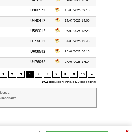
U476962
U380572
15/07/2025 09:16
U440412
14/07/2025 14:00
U580012
06/07/2025 13:28
U159612
01/07/2025 12:40
U609592
30/06/2025 09:19
U476962
27/06/2025 17:14
1
2
3
4
5
6
7
8
9
10
»
1911
discussioni trovate (20 per pagina)
videnza
o importante