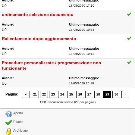
U0
18/05/2020 17:10
ordinamento selezione documento
U0
18/05/2020 10:33
Rallentamento dopo aggiornamento
U0
18/05/2020 10:13
Procedure personalizzate / programmazione non
funzionante
U0
11/05/2020 20:18
Pagina:
«
21
22
23
24
25
26
27
28
29
30
»
1911
discussioni trovate (20 per pagina)
Aperto
Risolto
Archiviato